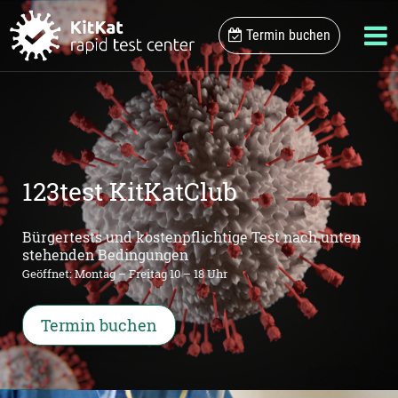
Termin buchen
123test KitKatClub
Bürgertests und kostenpflichtige Test nach unten
stehenden Bedingungen
Geöffnet: Montag – Freitag 10 – 18 Uhr
Termin buchen